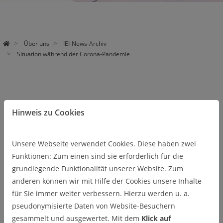
Über uns
IEI-News-Archiv
Situation während der Corona-Pandemie
Nachrichtendetails
Hinweis zu Cookies
Situation während der
Unsere Webseite verwendet Cookies. Diese haben zwei
Funktionen: Zum einen sind sie erforderlich für die
Corona-Pandemie
grundlegende Funktionalität unserer Website. Zum
anderen können wir mit Hilfe der Cookies unsere Inhalte
16.03.2020
für Sie immer weiter verbessern. Hierzu werden u. a.
Lehrveranstaltungen und Prüfungen des IEI
pseudonymisierte Daten von Website-Besuchern
vorübergehend ausgesetzt
gesammelt und ausgewertet. Mit dem
Klick auf