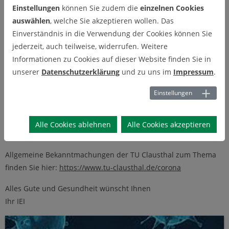
Einstellungen
können Sie zudem die
einzelnen Cookies
Sehr geehrte Studierende,
auswählen
, welche Sie akzeptieren wollen. Das
Einverständnis in die Verwendung der Cookies können Sie
aufgrund der derzeitgen Corona-Pandemie haben Präsidium
jederzeit, auch teilweise, widerrufen. Weitere
und Krisenstab beschlossen, den Lehrbetrieb an der TU
Informationen zu Cookies auf dieser Website finden Sie in
Clausthal in Präsenzform zunächst bis 20. April 2020
unserer
Datenschutzerklärung
und zu uns im
Impressum
.
auszusetzen.
Einstellungen
Dies betrifft natürlich auch das IEI. Alle Lehrveranstaltungen,
Prüfungen und Termine zur Klausureinsicht des IEI werden
deswegen vorübergehend abgesagt. Weitere Informationen
Alle Cookies ablehnen
Alle Cookies akzeptieren
folgen.
Allgemeine Bekanntmachungen der TU Clausthal zum Thema
finden Sie hier:
https://www.tu-clausthal.de/corona
Alles Gute und Gesundheit wünscht Ihnen
Ihr IEI