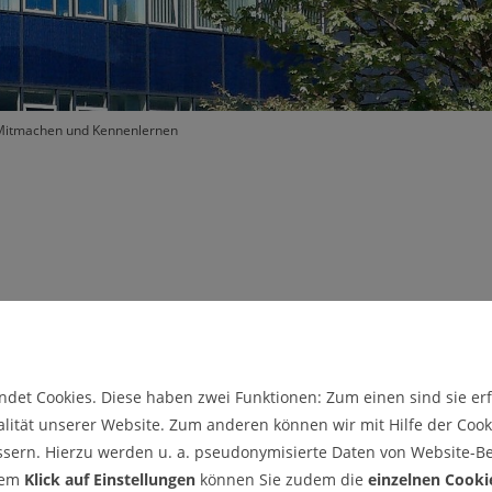
IEI-News-Archiv
IEI-Ankündigung-Archiv
Mitmachen und Kennenlernen
itmachen und
det Cookies. Diese haben zwei Funktionen: Zum einen sind sie erfo
lität unserer Website. Zum anderen können wir mit Hilfe der Cooki
ssern. Hierzu werden u. a. pseudonymisierte Daten von Website-
er Wissenschaftlerin an der TU
dem
Klick auf Einstellungen
können Sie zudem die
einzelnen Cooki
am IEI/CZM selbst erleben.