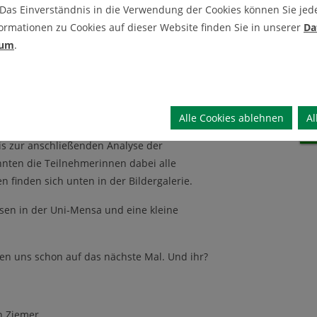
 Das Einverständnis in die Verwendung der Cookies können Sie jeder
ormationen zu Cookies auf dieser Website finden Sie in unserer
Da
22 öffnete das IEI am 28.04.2022 wieder
sum
.
hren.
 der Uni: Forschungslabor "Mikrosensorik"
nnten die Teilnehmerinnen selber im Labor
len, die zurzeit an der TU Clausthal für den
Alle Cookies ablehnen
Al
 Von der Vorbereitung des Fotoresists über
is zur anschließenden Analyse der
nnten die Teilnehmerinnen dabei alle
n finden sich unten in der Bildergalerie.
sen in der Uni-Mensa und eine kleine
uen uns schon auf das nächste Mal. Und ihr?
n Ziemer
.