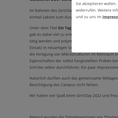
Sie akzeptieren wollen.
widerrufen. Weitere Inf
Im Rahmen des Girls‘Day/Mädchen Zukunftstags 20
und zu uns im
Impres
einmal Labore zum Ausprobieren und selbst erfa
Unter dem Titel
Ein Tag als Wissenschaftlerin an
gab es dabei viel zu erleben. Unter Anleitung ko
tätig werden und polymere Mikrostrukturen herstel
Einsatz in neuartigen Sensoren erforscht werden.
die Fertigung von Mikrostrukturen im Reinraum b
Eigenschaften der selbst hergestellten Proben ko
Schritte selber durchführen. Ein paar Impressione
Natürlich durften auch das gemeinsame Mittages
Besichtigung des Campus nicht fehlen.
Wir hatten viel Spaß beim Girls‘Day 2022 und fre
Betreut wurden die Teilnehmerinnen von
Thorbe