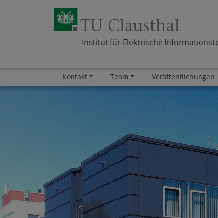
Institut für Elektrische Informationst
Kontakt
Team
Veröffentlichungen
Zum Inhalt springen
Bereich
Bereich
Bereich
Bereich