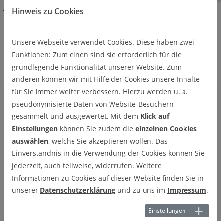
Hinweis zu Cookies
Über uns
Team
Ehemalige Mitarbeitende
Dr.-Ing. Alex Tarasow
Unsere Webseite verwendet Cookies. Diese haben zwei
Dr.-Ing. Alex Tarasow
Funktionen: Zum einen sind sie erforderlich für die
grundlegende Funktionalität unserer Website. Zum
Volkswagen AG, Vorentwicklung Fahrassistenzsysteme
anderen können wir mit Hilfe der Cookies unsere Inhalte
für Sie immer weiter verbessern. Hierzu werden u. a.
pseudonymisierte Daten von Website-Besuchern
gesammelt und ausgewertet. Mit dem
Klick auf
Einstellungen
können Sie zudem die
einzelnen Cookies
auswählen
, welche Sie akzeptieren wollen. Das
Einverständnis in die Verwendung der Cookies können Sie
jederzeit, auch teilweise, widerrufen. Weitere
Informationen zu Cookies auf dieser Website finden Sie in
unserer
Datenschutzerklärung
und zu uns im
Impressum
.
Einstellungen