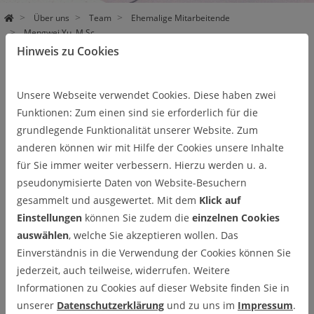
Über uns
Team
Ehemalige Mitarbeitende
Mengwei Yu, M.Sc.
Hinweis zu Cookies
Mengwei Yu, M.Sc.
Unsere Webseite verwendet Cookies. Diese haben zwei
Funktionen: Zum einen sind sie erforderlich für die
grundlegende Funktionalität unserer Website. Zum
Karriere
anderen können wir mit Hilfe der Cookies unsere Inhalte
für Sie immer weiter verbessern. Hierzu werden u. a.
2011-2015
pseudonymisierte Daten von Website-Besuchern
Studium des Fahrzeugtechnik an der Uni Jilin in China
gesammelt und ausgewertet. Mit dem
Klick auf
Thema der Bachelorarbeit: „Konstruktion eines
Einstellungen
können Sie zudem die
einzelnen Cookies
dreiachsigen Fünfgang-Schaltgetriebes für LKW”
auswählen
, welche Sie akzeptieren wollen. Das
2015-2016
Einverständnis in die Verwendung der Cookies können Sie
freiwilliges Praktikum bei Anqing TP Gortze Piston Ring
jederzeit, auch teilweise, widerrufen. Weitere
Co.,Ltd im Bereich Produkt-Technologiezentrum
Informationen zu Cookies auf dieser Website finden Sie in
unserer
Datenschutzerklärung
und zu uns im
Impressum
.
2016-2017