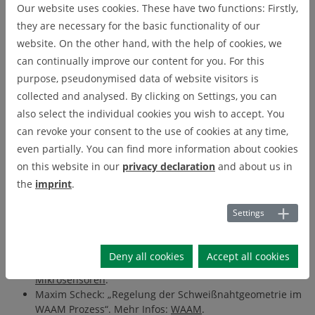
Our website uses cookies. These have two functions: Firstly,
they are necessary for the basic functionality of our
Am 25. Und 26. Februar 2021 fand am Clausthaler Zentrum für
website. On the other hand, with the help of cookies, we
Materialtechnik (CZM) das 4. „Symposium Materialtechnik“
can continually improve our content for you. For this
statt, dieses Jahr in digitaler Form.
purpose, pseudonymised data of website visitors is
Trotz der besonderen äußeren Umstände war die Konferenz
collected and analysed. By clicking on Settings, you can
ein voller Erfolg. Mit fast 200 Anmeldungen und über 80
also select the individual cookies you wish to accept. You
wissenschaftlichen Beiträgen war sie so groß wie noch nie.
can revoke your consent to the use of cookies at any time,
even partially. You can find more information about cookies
Auch das IEI war dabei! Gleich 2 unserer Forscher stellten vor
on this website in our
privacy declaration
and about us in
Fachpublikum ihre aktuellen Arbeiten vor und konnten die
the
imprint
.
Chance für Austausch und Networking nutzen. Unsere
Vorträge:
Settings
Thorben Ziemer: „Fertigung polymerer optischer
Sensorkomponenten mittels direkter Laserlithografie“.
Deny all cookies
Accept all cookies
Mehr Infos zu seiner Forschung:
Fertigung Polymerer
Mikrosensoren
.
Maxim Scheck: „Regelung der Schweißnahtgeometrie im
WAAM Prozess“. Mehr Infos:
WAAM
.